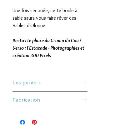
Une fois secouée, cette boule à
sable saura vous faire rêver des
Sables d'Olonne.
Recto : Le phare du Grouin du Cou /
Verso : l'Estacade - Photographies et
création 300 Pixels
Les petits +
Recto et verso différents.
Fabrication
Boule remplie de Sable, Neige et
Paillettes.
Photographie et création par 300 Pixels.
Contenu impropre à la consommation.
Made in les Sables d'Olonne, Vendée,
Verre acrylique de haute qualité.
France
Dimensions du produit : 8,9 x 7,5 cm.