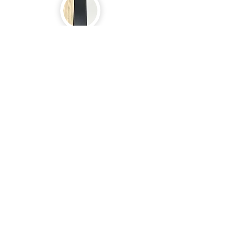
Grâce à ces informations
pratiques,
le poster tout prêt encadré, sera
une évidence pour vous.
Reste à parcourir nos visuels et là
aussi, vous avez l’embarras du