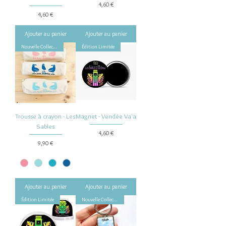
Prix
4,60 €
Prix
4,60 €
Ajouter au panier
Ajouter au panier
Nouvelle Collection
Édition Limitée
Trousse à crayon - Les
Magnet - Vendée Va'a
Sables
Prix
4,60 €
Prix
9,90 €
Ajouter au panier
Ajouter au panier
Édition Limitée
Nouvelle Collection