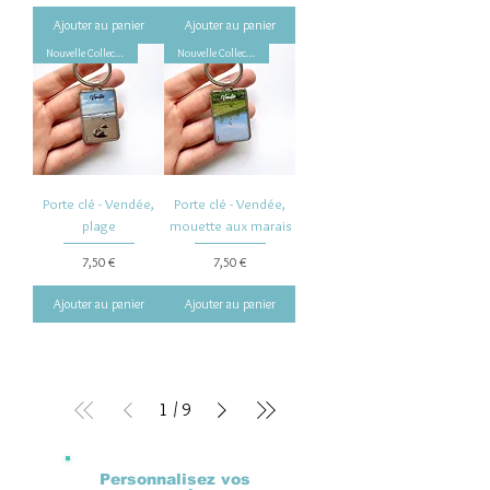
Ajouter au panier
Ajouter au panier
Nouvelle Collection
Nouvelle Collection
Porte clé - Vendée,
Porte clé - Vendée,
plage
mouette aux marais
Prix
Prix
7,50 €
7,50 €
Ajouter au panier
Ajouter au panier
1
/
9
Personnalisez vos