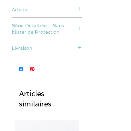
Artiste
Tous les produits de
Marcel Travel
Série Décadrée - Sans
Posters
® sont des créations originales.
blister de Protection
Nous nous inspirons des voyages et des
rencontres que nous faisons partout
Posters en 50x70 cm décadré ou
dans le Monde. Nos affiches ne sont pas
Livraison
encadré
simplement des affiches ! Ce sont des
moments de vie que nous immortalisons
Livraison à plat
Bon état mais qui à été décadré et n'a
sur papier glacé !
Les frais de ports sont calculés en
plus son blister de protection
Nos affiches sont toutes uniques ! Elles
fonction du poids final de votre
sont réalisées à la main par Julien. Notre
commande.
méthode de travail est artisanale. Nous
Nous apportons un soin particulier à nos
nous attachons à retranscrire les
envois afin qu’ils arrivent en bon état
Articles
univers que nous dessinons dans leurs
chez vous.
moindres détails avec une touche rétro
similaires
inimitable.
Nos utilisons du papier de qualité. Nos
affiches sont conditionnées avec le plus
Naissance
grand soin dans un étuis de protection