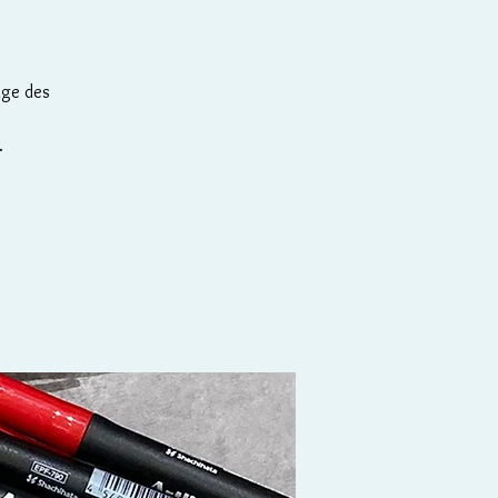
sage des
.