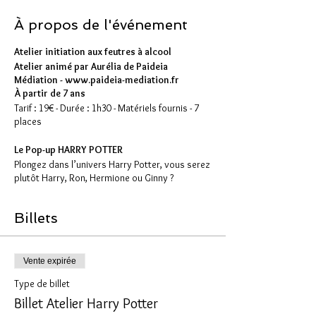
À propos de l'événement
Atelier initiation aux feutres à alcool
Atelier animé par Aurélia de Paideia
Médiation - www.paideia-mediation.fr
À partir de 7 ans
Tarif : 19€ - Durée : 1h30 - Matériels fournis - 7
places
Le Pop-up HARRY POTTER
Plongez dans l’univers Harry Potter, vous serez
plutôt Harry, Ron, Hermione ou Ginny ?
Avec les feutres à alcool, passez du coloriage à
Billets
la colorisation.
Ces ateliers reposent également sur 4 gestes
techniques élémentaires :
Coloriage / Collage / Pliage / Découpage
Vente expirée
Type de billet
Billet Atelier Harry Potter