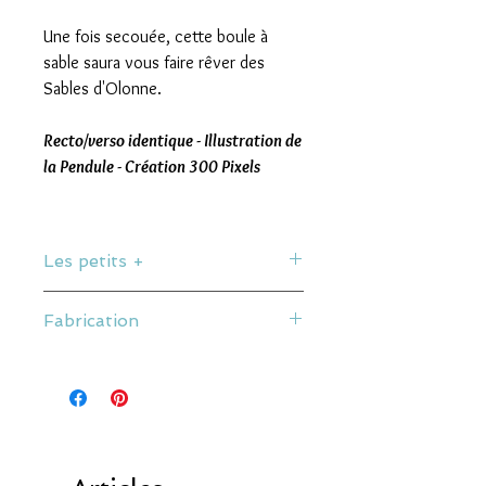
Une fois secouée, cette boule à
sable saura vous faire rêver des
Sables d'Olonne.
Recto/verso identique - Illustration de
la Pendule - Création 300 Pixels
Les petits +
Recto et verso identiques.
Fabrication
Boule remplie de Sable, Neige et
Paillettes.
Illustration par 300 Pixels.
Contenu impropre à la consommation.
Made in les Sables
Verre acrylique de haute qualité.
Personnalisée sur place
Dimensions du produit : 8,9 x 7,5 cm.