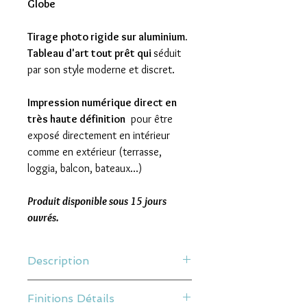
Globe
Tirage photo rigide sur aluminium.
Tableau d'art tout prêt qui
séduit
par son style moderne et discret.
Impression numérique direct en
très haute définition
pour être
exposé directement en intérieur
comme en extérieur (terrasse,
loggia, balcon, bateaux...)
Produit disponible sous 15 jours
ouvrés.
Description
Une impression sur Dibond aluminium
Finitions Détails
est un panneau composite fin composé