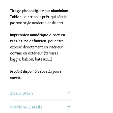
Tirage photo rigide sur aluminium.
Tableau d'art tout prêt qui
séduit
par son style moderne et discret.
Impression numérique direct en
très haute définition
pour être
exposé directement en intérieur
comme en extérieur (terrasse,
loggia, balcon, bateaux...)
Produit disponible sous 15 jours
ouvrés.
Description
Une impression sur Dibond aluminium
Finitions Détails
est un panneau composite fin composé