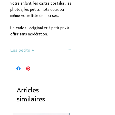
votre enfant, les cartes postales, les
photos, les petits mots doux ou
même votre liste de courses.
Un
cadeau original
et à petit prix à
offrir sans modération.
Les petits +
• Finition Brillant
• Dimension : 5,6 cm
• Collection 300 Pixels
• Conception, photographie et
fabrication par 300 Pixels aux Sables
d'Olonne, Vendée, France.
Articles
similaires