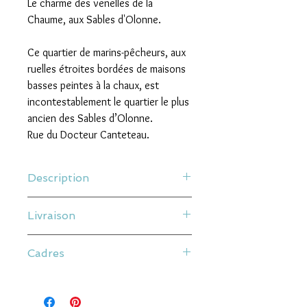
Le charme des venelles de la
Chaume, aux Sables d'Olonne.
Ce quartier de marins-pêcheurs, aux
ruelles étroites bordées de maisons
basses peintes à la chaux, est
incontestablement le quartier le plus
ancien des Sables d’Olonne.
Rue du Docteur Canteteau.
Description
100% LOCAL - FAIT PAR 300 PIXELS AUX
Livraison
SABLES D'OLONNE
Nos affiches sont des Tirages Fine Art
Livraison à plat
imprimés sur place, sur papier texturé
Cadres
Les frais de ports sont calculés en
250g FSC, avec des encres Epson
fonction du poids final de votre
UltraChrome HD
Nos cadres sont en bois et verres
commande.
Elles sont toutes vendues avec un
minéral de 2 mm.
Nous apportons un soin particulier à nos
passe-partout blanc.