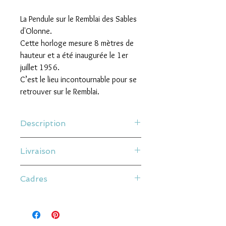
La Pendule sur le Remblai des Sables
d'Olonne.
Cette horloge mesure 8 mètres de
hauteur et a été inaugurée le 1er
juillet 1956.
C’est le lieu incontournable pour se
retrouver sur le Remblai.
Description
100% LOCAL - FAIT PAR 300 PIXELS AUX
Livraison
SABLES D'OLONNE
Nos affiches sont des Tirages Fine Art
Livraison à plat
imprimés sur place, sur papier texturé
Cadres
Les frais de ports sont calculés en
250g FSC, avec des encres Epson
fonction du poids final de votre
UltraChrome HD
Nos cadres sont en bois et verres
commande.
Elles sont toutes vendues avec un
minéral de 2 mm.
Nous apportons un soin particulier à nos
passe-partout blanc.
envois afin qu’ils arrivent en bon état