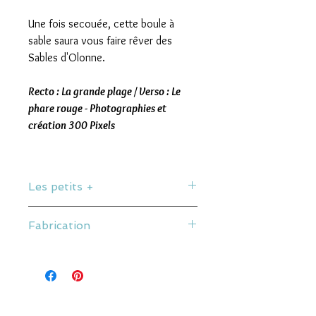
Une fois secouée, cette boule à
sable saura vous faire rêver des
Sables d'Olonne.
Recto : La grande plage / Verso : Le
phare rouge - Photographies et
création 300 Pixels
Les petits +
Recto et verso différents.
Fabrication
Boule remplie de Sable, Neige et
Paillettes.
Illustration par 300 Pixels.
Contenu impropre à la consommation.
Made in les Sables
Verre acrylique de haute qualité.
Personnalisée sur place
Dimensions du produit : 8,9 x 7,5 cm.