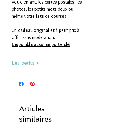
votre enfant, les cartes postales, les
photos, les petits mots doux ou
même votre liste de courses.
Un
cadeau original
et à petit prix à
offrir sans modération.
Disponible aussi en porte clé
Les petits +
• Finition Brillant
• Dimension : 5,6 cm
• Collection 300 Pixels
• Conception, photographie et
fabrication par 300 Pixels aux Sables
d'Olonne, Vendée, France.
Articles
similaires