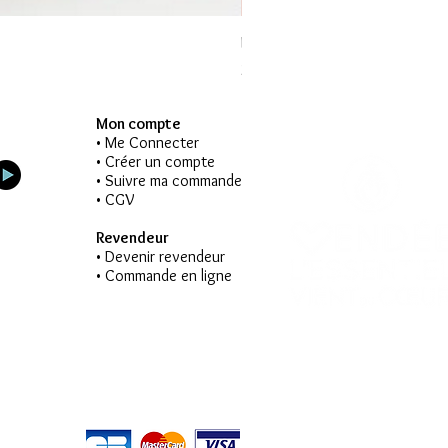
Peluche personnalisée - Baleine
Prix
23,00 €
Mon compte
• Me Connecter
• Créer un compte
• Suivre ma commande
• CGV
Revendeur
• Devenir revendeur
• Commande en ligne