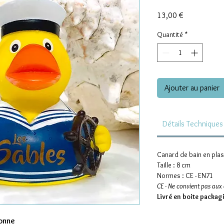
Prix
13,00 €
Quantité
*
Ajouter au panier
Détails Techniques
Canard de bain en plas
Taille : 8 cm
Normes : CE - EN71
CE - Ne convient pas aux
Livré en boite packag
onne