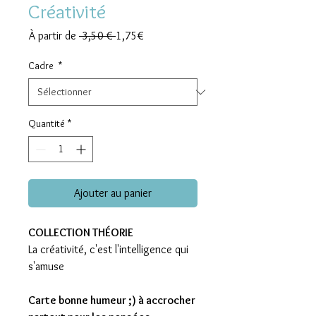
Créativité
Prix
Prix
À partir de
 3,50 € 
1,75€
original
promotionnel
Cadre
*
Quantité
*
Ajouter au panier
COLLECTION THÉORIE
La créativité, c'est l'intelligence qui
s'amuse
Carte bonne humeur ;) à accrocher