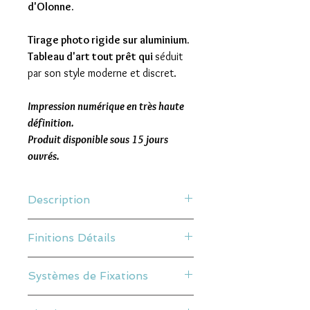
d'Olonne.
Tirage photo rigide sur aluminium.
Tableau d'art tout prêt qui
séduit
par son style moderne et discret.
Impression numérique en très haute
définition.
Produit disponible sous 15 jours
ouvrés.
Description
Une impression sur Dibond aluminium
Finitions Détails
est un panneau composite fin composé
de deux couches d’aluminium de haute
Photo Impression directe
qualité reliées entre elles par un noyau
Systèmes de Fixations
La version impression direct, le rendu
de polyéthylène intégré.
est mat. Il présente une finition spéciale
Notre photo sur Dibond a une grande
Option 1 / Entretoise
qui permet de l’accrocher même dans