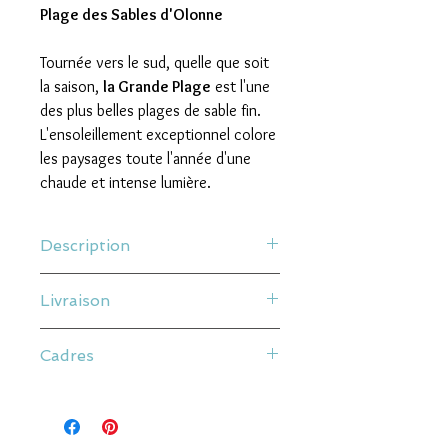
Plage des Sables d'Olonne
Tournée vers le sud, quelle que soit
la saison,
la Grande Plage
est l'une
des plus belles plages de sable fin.
L'ensoleillement exceptionnel colore
les paysages toute l'année d'une
chaude et intense lumière.
Description
100% LOCAL - FAIT PAR 300 PIXELS AUX
Livraison
SABLES D'OLONNE
Nos affiches sont des Tirages Fine Art
Livraison à plat
imprimés sur place, sur papier texturé
Cadres
Les frais de ports sont calculés en
250g FSC, avec des encres Epson
fonction du poids final de votre
UltraChrome HD
Nos cadres sont en bois et verres
commande.
Elles sont toutes vendues avec un
minéral de 2 mm.
Nous apportons un soin particulier à nos
passe-partout blanc.
envois afin qu’ils arrivent en bon état