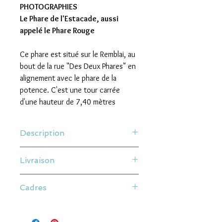
PHOTOGRAPHIES
Le Phare de l'Estacade, aussi
appelé le Phare Rouge
Ce phare est situé sur le Remblai, au
bout de la rue "Des Deux Phares" en
alignement avec le phare de la
potence. C'est une tour carrée
d'une hauteur de 7,40 mètres
Description
100% LOCAL - FAIT PAR 300 PIXELS AUX
Livraison
SABLES D'OLONNE
Nos affiches sont des Tirages Fine Art
Livraison à plat
imprimés sur place, sur papier texturé
Cadres
Les frais de ports sont calculés en
250g FSC, avec des encres Epson
fonction du poids final de votre
UltraChrome HD
Nos cadres sont en bois et verres
commande.
Elles sont toutes vendues avec un
minéral de 2 mm.
Nous apportons un soin particulier à nos