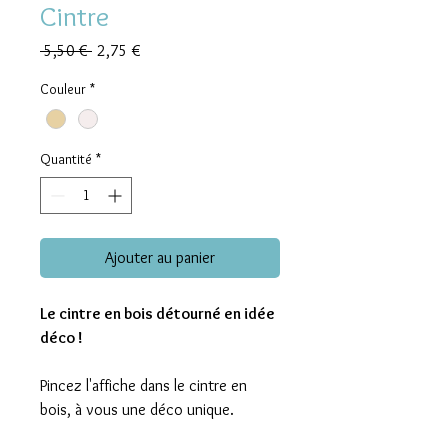
Cintre
Prix
Prix
 5,50 € 
2,75 €
original
promotionnel
Couleur
*
Quantité
*
Ajouter au panier
Le cintre en bois détourné en idée
déco !
Pincez l'affiche dans le cintre en
bois, à vous une déco unique.