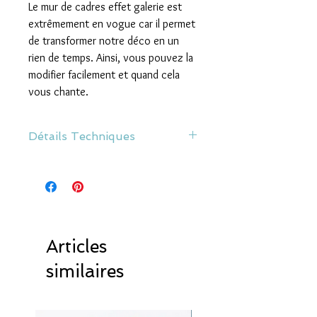
Le mur de cadres effet galerie est
extrêmement en vogue car il permet
de transformer notre déco en un
rien de temps. Ainsi, vous pouvez la
modifier facilement et quand cela
vous chante.
Détails Techniques
Cintres en bois de hêtre de qualité avec
système de verrouillage et doublées
d'un feutre antidérapant.
Inclinez le crochet, placez votre affiche
puis refermez les deux pinces du cintre.
Dimensions : 25 cm de largeur.
Articles
Deux couleurs disponibles : Bois naturel
ou Blanc
similaires