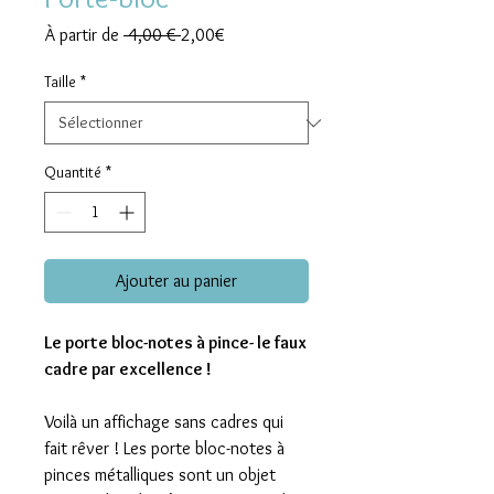
Prix
Prix
À partir de
 4,00 € 
2,00€
original
promotionnel
Taille
*
Quantité
*
Ajouter au panier
Le porte bloc-notes à pince- le faux
cadre par excellence !
Voilà un affichage sans cadres qui
fait rêver ! Les porte bloc-notes à
pinces métalliques sont un objet